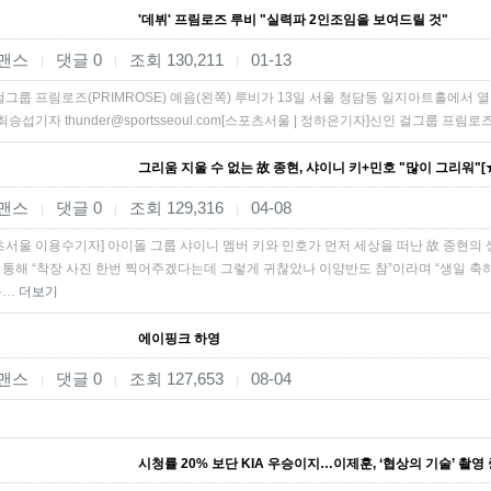
'데뷔' 프림로즈 루비 "실력파 2인조임을 보여드릴 것"
맨스
댓글 0
조회 130,211
01-13
|
|
|
걸그룹 프림로즈(PRIMROSE) 예음(왼쪽) 루비가 13일 서울 청담동 일지아트홀에서 열린
3.최승섭기자 thunder@sportsseoul.com[스포츠서울 | 정하은기자]신인 걸그룹 
그리움 지울 수 없는 故 종현, 샤이니 키+민호 "많이 그리워"[
맨스
댓글 0
조회 129,316
04-08
|
|
|
츠서울 이용수기자] 아이돌 그룹 샤이니 멤버 키와 민호가 먼저 세상을 떠난 故 종현의
S) 통해 “착장 사진 한번 찍어주겠다는데 그렇게 귀찮았나 이양반도 참”이라며 “생일 축하
움…
더보기
에이핑크 하영
맨스
댓글 0
조회 127,653
08-04
|
|
|
시청률 20% 보단 KIA 우승이지…이제훈, ‘협상의 기술’ 촬영 중