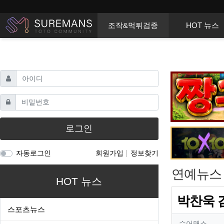
상단 네비
메인 메뉴
조작&먹튀검증
HOT 뉴스
필수
아이디
필수
비밀번호
로그인
자동로그인
회원가입
정보찾기
연예뉴스
HOT 뉴스
박찬욱 감
스포츠뉴스
작성자
슈어맨스