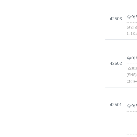
슈어
번호
42503
신인 
1. 1
슈어
번호
42502
[스포
(SN
그리
번호
42501
슈어