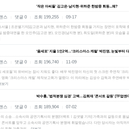
'작은 아씨들' 김고은·남지현·위하준 한밤중 회동...왜?
맨스
댓글 0
조회 199,255
09-17
|
|
|
츠서울 | 조은별기자]김고은과 남지현, 위하준이 한밤중 회동을 가지는 장면이 포착돼 호기
7일 밤중대면을 한 오인주(김고은 분), 오인경(남지현 분), 최도일(위하준 분)의 모습
기
‘윰세포’ 지울 1인2역…‘크리스마스 캐럴’ 박진영, 눈빛부터 
맨스
댓글 0
조회 196,740
11-09
|
|
|
의 세포들’의 유바비는 잠시 지워도 좋다. 배우 박진영이 자신의 첫 스크린 주연작 ‘크
 영화 ‘크리스마스 캐럴’ 제작보고회가 열렸다. 이 자리에는 김성수 감독과 주연배우 박진
더보기
박수홍, '법적분쟁 심경' 고백…김희재 '콘서트 갈등' [TF업앤다
맨스
댓글 0
조회 189,904
07-02
|
|
|
의 소송…소속사와 공연기획사의 분쟁[더팩트ㅣ김샛별 기자] 가족과의 갈등으로 몸살을 
 콘서트를 앞두고 소속사와 공연기획사 분쟁에 휘말렸습니다. 다만 당사자는 아직까지도
이 친형 가족과의…
더보기