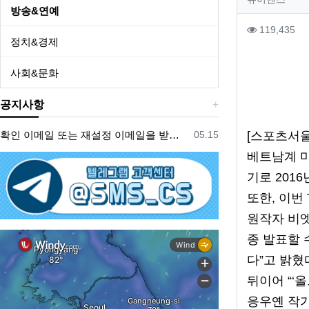
작성자 
방송&연예
컨텐츠 
조회
119,435
정치&경제
본문
사회&문화
공지사항
등록일
확인 이메일 또는 재설정 이메일을 받지 못한 경우 참조
05.15
[스포츠서울
베트남계 미
기로 201
또한, 이번
원작자 비엣
종 발표할 
다”고 밝혔
뒤이어 “‘
응우옌 작가