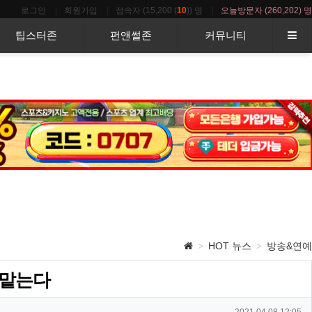
로그인
회원가입
접속자 (15,200 (
10
)) 명
오늘방문자
(260,202) 명
팁스터존
펀앤썰존
커뮤니티
HOT 뉴스
방송&연예
 맡는다
작성일