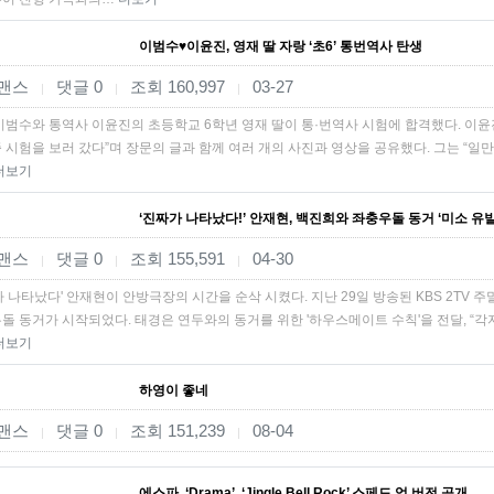
이범수♥이윤진, 영재 딸 자랑 ‘초6’ 통번역사 탄생
맨스
댓글 0
조회 160,997
03-27
|
|
|
이범수와 통역사 이윤진의 초등학교 6학년 영재 딸이 통·번역사 시험에 합격했다. 이윤진은
 시험을 보러 갔다”며 장문의 글과 함께 여러 개의 사진과 영상을 공유했다. 그는 “일
더보기
‘진짜가 나타났다!’ 안재현, 백진희와 좌충우돌 동거 ‘미소 유발’
맨스
댓글 0
조회 155,591
04-30
|
|
|
가 나타났다' 안재현이 안방극장의 시간을 순삭 시켰다. 지난 29일 방송된 KBS 2TV
돌 동거가 시작되었다. 태경은 연두와의 동거를 위한 '하우스메이트 수칙'을 전달, “각
더보기
하영이 좋네
맨스
댓글 0
조회 151,239
08-04
|
|
|
에스파, ‘Drama’, ‘Jingle Bell Rock’ 스페드 업 버전 공개