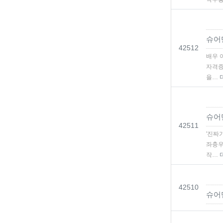
슈어
번호
42512
배우 
자격증
을…
슈어
번호
42511
'진짜
좌충우
작…
번호
42510
슈어