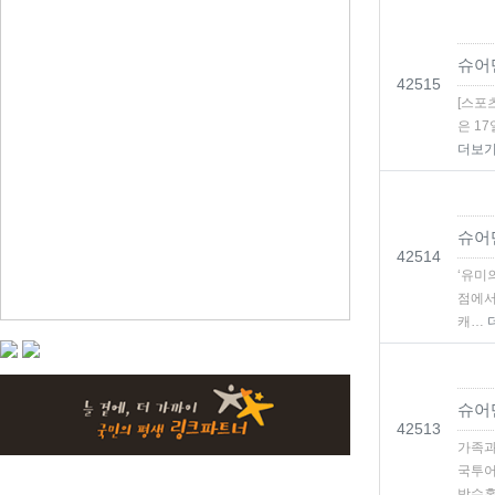
슈어
번호
42515
[스포
은 1
더보
슈어
번호
42514
‘유미
점에서
캐…
슈어
번호
42513
가족과
국투어
박수홍