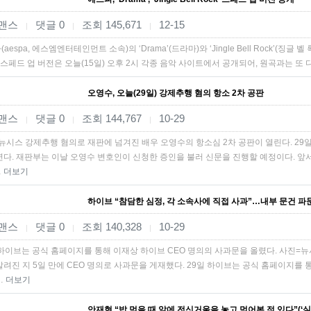
맨스
댓글 0
조회 145,671
12-15
|
|
|
aespa, 에스엠엔터테인먼트 소속)의 ‘Drama’(드라마)와 ‘Jingle Bell Rock’(징글 벨 
k’ 스페드 업 버전은 오늘(15일) 오후 2시 각종 음악 사이트에서 공개되어, 원곡과는
오영수, 오늘(29일) 강제추행 혐의 항소 2차 공판
맨스
댓글 0
조회 144,767
10-29
|
|
|
뉴시스 강제추행 혐의로 재판에 넘겨진 배우 오영수의 항소심 2차 공판이 열린다. 29
연다. 재판부는 이날 오영수 변호인이 신청한 증인을 불러 신문을 진행할 예정이다. 앞서 
…
더보기
하이브 “참담한 심정, 각 소속사에 직접 사과”…내부 문건 파문
맨스
댓글 0
조회 140,328
10-29
|
|
|
 하이브는 공식 홈페이지를 통해 이재상 하이브 CEO 명의의 사과문을 올렸다. 사진=
알려진 지 5일 만에 CEO 명의로 사과문을 게재했다. 29일 하이브는 공식 홈페이지를 
…
더보기
안재현 “밥 먹을 때 앞에 전신거울을 놓고 먹어본 적 있다”(‘