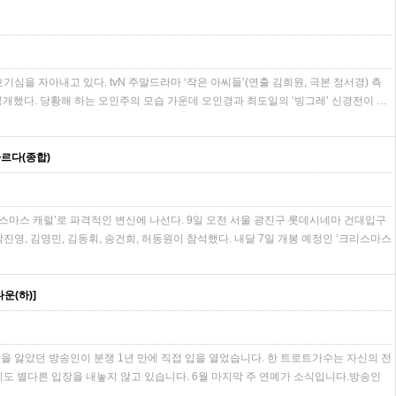
심을 자아내고 있다. tvN 주말드라마 ‘작은 아씨들’(연출 김희원, 극본 정서경) 측
을 공개했다. 당황해 하는 오인주의 모습 가운데 오인경과 최도일의 ‘빙그레’ 신경전이 …
다르다(종합)
리스마스 캐럴’로 파격적인 변신에 나선다. 9일 오전 서울 광진구 롯데시네마 건대입구
영, 김영민, 김동휘, 송건희, 허동원이 참석했다. 내달 7일 개봉 예정인 ‘크리스마스
운(하)]
앓았던 방송인이 분쟁 1년 만에 직접 입을 열었습니다. 한 트로트가수는 자신의 전
 별다른 입장을 내놓지 않고 있습니다. 6월 마지막 주 연예가 소식입니다.방송인