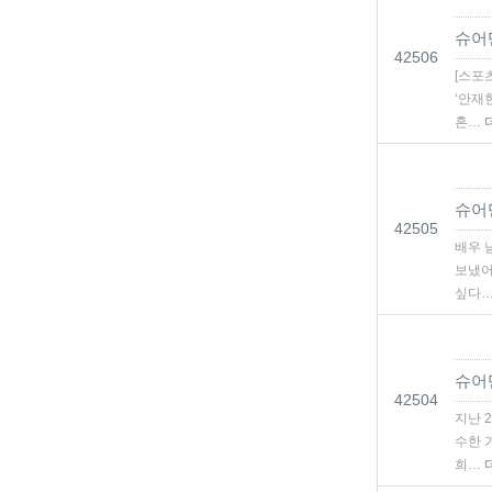
슈어
번호
42506
[스포
‘안재
혼…
슈어
번호
42505
배우 
보냈어
싶다
슈어
번호
42504
지난 
수한 
희…