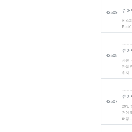
슈어
번호
42509
에스파(
Roc
슈어
번호
42508
사진=
판을 
취지
슈어
번호
42507
29일
건이 
터링 