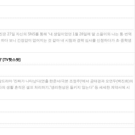
 27일 자신의 SNS를 통해 “내 생일이었던 1월 28일에 딸 소을이와 나는 통·번역
만 하다 보니 긴장감이 없어지는 것 같아 내 시험과 경력 심사를 신청하다가 초·중학생
 [TV핫스팟]
 주말드라마 '진짜가 나타났다(연출 한준서/극본 조정주)'에서 공태경과 오연두(백진희)의
자의 생활 흔적은 셀프 처리하기,”생리현상은 들키지 않는다” 등 세세한 계약서에 시