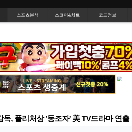
스포츠분석
스코어&차트
코드정보
독, 퓰리처상 '동조자' 美 TV드라마 연출