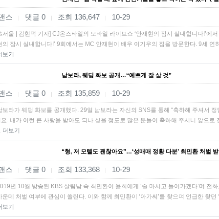
맨스
댓글 0
조회 136,647
10-29
|
|
|
츠서울 | 김현덕 기자] CJ온스타일의 모바일 라이브쇼 ‘안재현의 잠시 실내합니다!’에서
현의 잠시 실내합니다!’ 9회에서는 MC 안재현이 배우 이기우의 집을 방문한다. 9세 연
더보기
남보라, 웨딩 화보 공개…“예쁘게 잘 살 것”
맨스
댓글 0
조회 135,859
10-29
|
|
|
남보라가 웨딩 화보를 공개했다. 29일 남보라는 자신의 SNS를 통해 “축하해 주셔서 
요. 내가 이런 큰 사랑을 받아도 되나 싶을 정도로 많은 분들이 축하해 주시니 앞으로 
…
더보기
“형, 저 모텔도 괜찮아요”…‘성매매 정황 다분’ 최민환 처벌 
맨스
댓글 0
조회 133,368
10-29
|
|
|
2019년 10월 방송된 KBS 살림남 속 최민환이 율희에게 ‘술 마시고 들어가겠다’며 
가운데 처벌 여부에 관심이 쏠린다. 이와 함께 최민환이 ‘아가씨’를 찾으며 언급한 찾던 
더보기