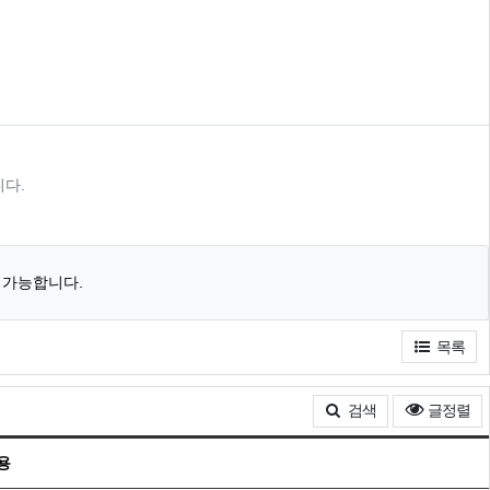
다.
 가능합니다.
목록
조
검색
글정렬
용