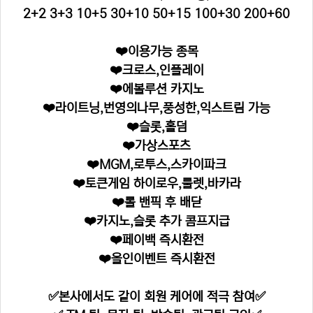
2+2 3+3 10+5 30+10 50+15 100+30 200+60
❤️이용가능 종목
❤️크로스,인플레이
❤️에볼루션 카지노
❤️라이트닝,번영의나무,풍성한,익스트림 가능
❤️슬롯,홀덤
❤️가상스포츠
❤️MGM,로투스,스카이파크
❤️토큰게임 하이로우,룰렛,바카라
❤️롤 밴픽 후 배닫
❤️카지노,슬롯 추가 콤프지급
❤️페이백 즉시환전
❤️올인이벤트 즉시환전
✅본사에서도 같이 회원 케어에 적극 참여✅