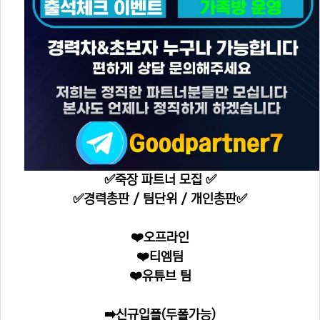
✅죽장 파트너 모집 ✅
✅경력총판 / 팀단위 / 개인총판✅
❤️오프라인
❤️티엠팀
❤️유튜브 팀
➡️신규입플(두폴가능)