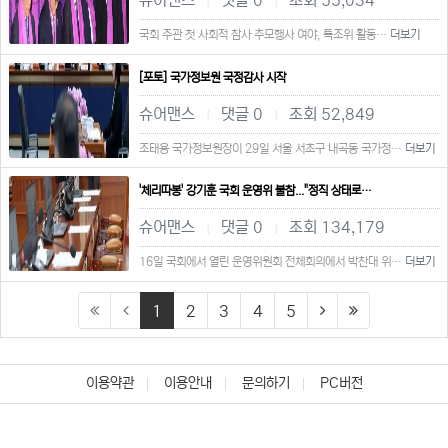
슈어맨스
댓글 0
조회 55,034
|
|
국회 주관 첫 사회적 참사 추모행사 여야, 특조위 활동…
더보기
[포토] 국가정보원 국정감사 시작
슈어맨스
댓글 0
조회 52,849
|
|
조태용 국가정보원장이 29일 서울 서초구 내곡동 국가정…
더보기
'체리따봉' 강기훈 국회 운영위 불참..."정직 상태로…
슈어맨스
댓글 0
조회 134,179
|
|
16일 국회에서 열린 운영위원회 전체회의에서 박찬대 위…
더보기
(current)
1
2
3
4
5
이용약관
이용안내
문의하기
PC버전