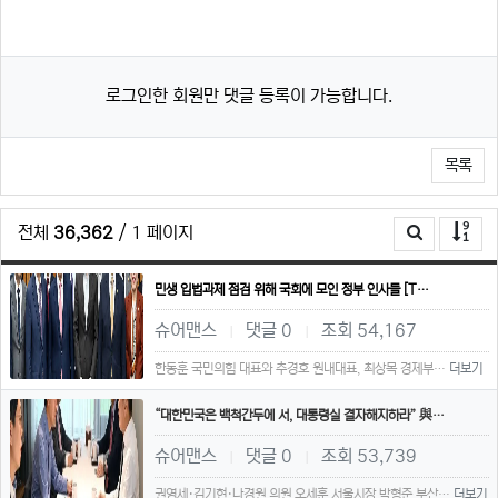
로그인한 회원만 댓글 등록이 가능합니다.
목록
전체
36,362
/ 1 페이지
민생 입법과제 점검 위해 국회에 모인 정부 인사들 [T…
슈어맨스
댓글 0
조회 54,167
|
|
한동훈 국민의힘 대표와 추경호 원내대표, 최상목 경제부…
더보기
“대한민국은 백척간두에 서, 대통령실 결자해지하라” 與…
슈어맨스
댓글 0
조회 53,739
|
|
권영세·김기현·나경원 의원 오세훈 서울시장 박형준 부산…
더보기