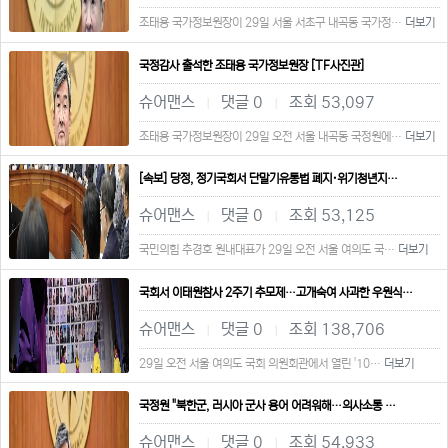
조태용 국가정보원장이 29일 서울 서초구 내곡동 국가정…
더보기
국정감사 출석한 조태용 국가정보원장 [TF사진관]
슈어맨스
댓글 0
조회 53,097
|
|
조태용 국가정보원장이 29일 오전 서울 내곡동 국정원에…
더보기
[속보] 당정, 정기국회서 단말기유통법 폐지·위기청년지…
슈어맨스
댓글 0
조회 53,125
|
|
국민의힘 추경호 원내대표가 29일 오전 서울 여의도 국…
더보기
국회서 이태원참사 2주기 추모제…고개숙여 사과한 우원식…
슈어맨스
댓글 0
조회 138,706
|
|
29일 오전 서울 여의도 국회 의원회관에서 열린 '10…
더보기
국정원 "북한군, 러시아 군사 용어 어려워해…의사소통 …
슈어맨스
댓글 0
조회 54,933
|
|