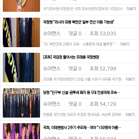
국가정보원(국정원)은 국회 정보위원회(정보위) 국정감사…
더보기
국정원 "러시아 파병 북한군 일부 전선 이동 가능성"
슈어맨스
댓글 0
조회 53,035
|
|
"러, 북한군에 군용어 교육…소통문제 해결 불투명" "…
더보기
[포토] 국감장 들어서는 조태용 국정원장
슈어맨스
댓글 0
조회 52,799
|
|
조태용 국가정보원장이 29일 서울 서초구 내곡동 국가정…
더보기
당정 "인구부 신설·금투세 폐지 등 5대 민생과제 조속…
슈어맨스
댓글 0
조회 54,129
|
|
한동훈 국민의힘 대표와 추경호 원내대표, 최상목 경제부…
더보기
국회, 이태원참사 2주기 추모제…여야 "159명의 아픔…