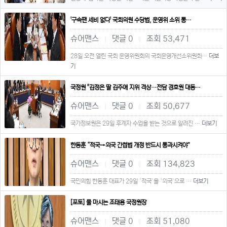
'구속땐 세비 없다' 국회의원 수당법, 운영위 소위 통…
슈어맨스
댓글 0
조회 53,471
|
|
28일 오전 열린 국회 운영위원회의 국회운영개선소위원회…
더보
기
국정원 "김정은 딸 김주애 지위 격상…전담 경호원 대동…
슈어맨스
댓글 0
조회 50,677
|
|
국가정보원은 29일 후계자 수업을 받는 것으로 알려진 …
더보기
한동훈 “적국→외국 간첩법 개정 반드시 통과시켜야”
슈어맨스
댓글 0
조회 134,823
|
|
국민의힘 한동훈 대표가 29일 ‘적국’을 ‘외국’으로 …
더보기
[포토] 물 마시는 조태용 국정원장
슈어맨스
댓글 0
조회 51,080
|
|