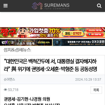
메뉴
정치&경제뉴스
“대한민국은 백척간두에 서, 대통령실 결자해지하
라” 與 위기에 권영세·오세훈·박형준 등 공동성명
작성자 정보
작성자
작성일
슈어맨스
2024.10.29 13:37
컨텐츠 정보
조회
53,718
목록
본문
권영세·김기현·나경원 의원