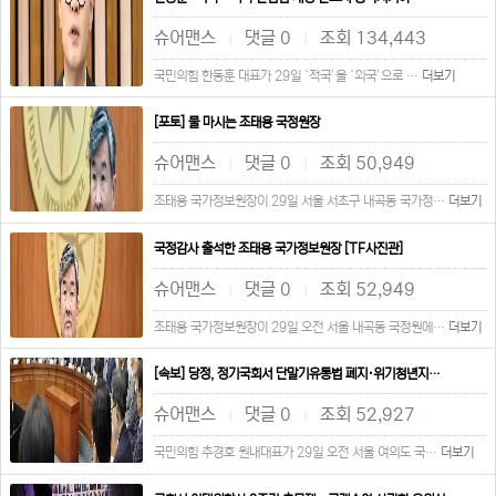
슈어맨스
댓글 0
조회 134,443
|
|
국민의힘 한동훈 대표가 29일 ‘적국’을 ‘외국’으로 …
더보기
[포토] 물 마시는 조태용 국정원장
슈어맨스
댓글 0
조회 50,949
|
|
조태용 국가정보원장이 29일 서울 서초구 내곡동 국가정…
더보기
국정감사 출석한 조태용 국가정보원장 [TF사진관]
슈어맨스
댓글 0
조회 52,949
|
|
조태용 국가정보원장이 29일 오전 서울 내곡동 국정원에…
더보기
[속보] 당정, 정기국회서 단말기유통법 폐지·위기청년지…
슈어맨스
댓글 0
조회 52,927
|
|
국민의힘 추경호 원내대표가 29일 오전 서울 여의도 국…
더보기