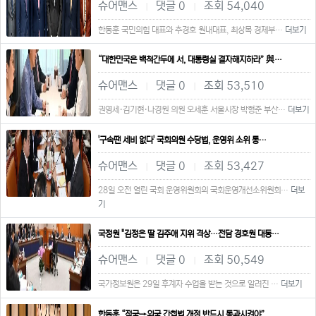
슈어맨스
댓글 0
조회 54,040
|
|
한동훈 국민의힘 대표와 추경호 원내대표, 최상목 경제부…
더보기
“대한민국은 백척간두에 서, 대통령실 결자해지하라” 與…
슈어맨스
댓글 0
조회 53,510
|
|
권영세·김기현·나경원 의원 오세훈 서울시장 박형준 부산…
더보기
'구속땐 세비 없다' 국회의원 수당법, 운영위 소위 통…
슈어맨스
댓글 0
조회 53,427
|
|
28일 오전 열린 국회 운영위원회의 국회운영개선소위원회…
더보
기
국정원 "김정은 딸 김주애 지위 격상…전담 경호원 대동…
슈어맨스
댓글 0
조회 50,549
|
|
국가정보원은 29일 후계자 수업을 받는 것으로 알려진 …
더보기
한동훈 “적국→외국 간첩법 개정 반드시 통과시켜야”