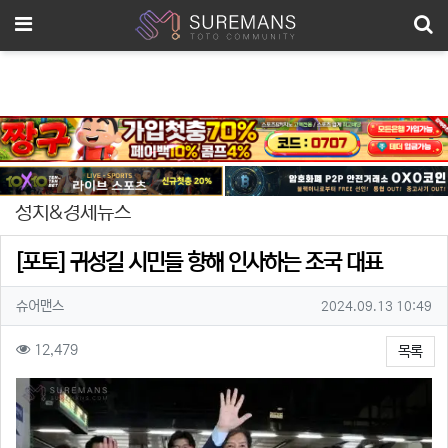
메뉴
정치&경제뉴스
[포토] 귀성길 시민들 향해 인사하는 조국 대표
작성자 정보
작성자
작성일
슈어맨스
2024.09.13 10:49
컨텐츠 정보
조회
12,479
목록
본문