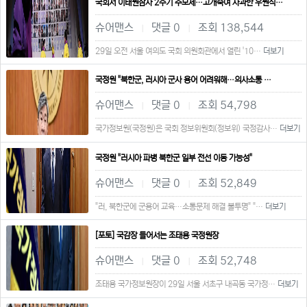
국회서 이태원참사 2주기 추모제…고개숙여 사과한 우원식…
슈어맨스
댓글 0
조회 138,544
|
|
29일 오전 서울 여의도 국회 의원회관에서 열린 '10…
더보기
국정원 "북한군, 러시아 군사 용어 어려워해…의사소통 …
슈어맨스
댓글 0
조회 54,798
|
|
국가정보원(국정원)은 국회 정보위원회(정보위) 국정감사…
더보기
국정원 "러시아 파병 북한군 일부 전선 이동 가능성"
슈어맨스
댓글 0
조회 52,849
|
|
"러, 북한군에 군용어 교육…소통문제 해결 불투명" "…
더보기
[포토] 국감장 들어서는 조태용 국정원장
슈어맨스
댓글 0
조회 52,748
|
|
조태용 국가정보원장이 29일 서울 서초구 내곡동 국가정…
더보기