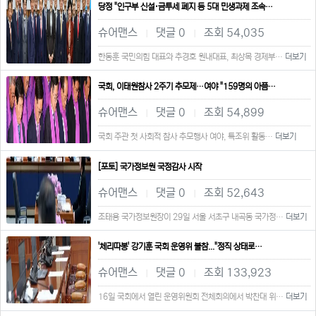
당정 "인구부 신설·금투세 폐지 등 5대 민생과제 조속…
슈어맨스
댓글 0
조회 54,035
|
|
한동훈 국민의힘 대표와 추경호 원내대표, 최상목 경제부…
더보기
국회, 이태원참사 2주기 추모제…여야 "159명의 아픔…
슈어맨스
댓글 0
조회 54,899
|
|
국회 주관 첫 사회적 참사 추모행사 여야, 특조위 활동…
더보기
[포토] 국가정보원 국정감사 시작
슈어맨스
댓글 0
조회 52,643
|
|
조태용 국가정보원장이 29일 서울 서초구 내곡동 국가정…
더보기
'체리따봉' 강기훈 국회 운영위 불참..."정직 상태로…
슈어맨스
댓글 0
조회 133,923
|
|
16일 국회에서 열린 운영위원회 전체회의에서 박찬대 위…
더보기