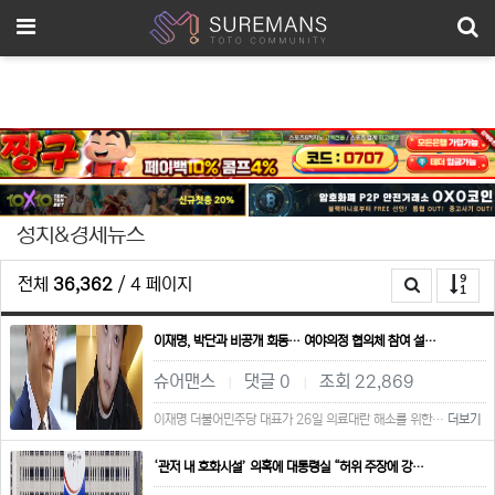
메뉴
정치&경제뉴스
전체
36,362
/ 4 페이지
이재명, 박단과 비공개 회동… 여야의정 협의체 참여 설…
슈어맨스
댓글 0
조회 22,869
|
|
이재명 더불어민주당 대표가 26일 의료대란 해소를 위한…
더보기
‘관저 내 호화시설’ 의혹에 대통령실 “허위 주장에 강…