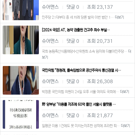
슈어맨스
댓글 0
조회 23,137
|
|
민주당 21대부터 총 세 차례 당론 발의 이번 법안 1…
더보기
[2024 국감] AT, 농약 검출된 건고추 회수 부실…
슈어맨스
댓글 0
조회 20,731
|
|
국회 농림축산식품해양수산위원회 소속 임미애 더불어민주당…
더
보기
국민의힘 "정청래, 졸속입법으로 공산주의식 통신검열 시…
슈어맨스
댓글 0
조회 26,308
|
|
박정훈 국민의힘 의원이 24일 오후 서울 여의도 국회에…
더보기
野 양부남 “이용률 저조에 60억 들인 서울시 플랫폼 …
슈어맨스
댓글 0
조회 21,877
|
|
일평균 이용 1건에도 못 미치는저조한 성적에 초라한 퇴…
더보기