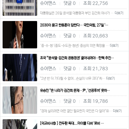
슈어맨스
댓글 0
조회 22,756
|
|
대통령실은 26일 윤석열 대통령과 부인 김건희 여사가 …
더보기
2030이 묻고 한동훈이 답한다… 국민의힘, 27일 '…
슈어맨스
댓글 0
조회 20,663
|
|
‘중·수·청’(중도·수도권·청년) 중심의 외연 확장을 …
더보기
조국 "'윤석열·김건희 공동정권' 끌어내려야…탄핵 추진…
슈어맨스
댓글 0
조회 21,783
|
|
"2년 반 더 기다릴 수 없어...손실이 너무 크다"최…
더보기
유승민 "온 나라가 김건희 문제…尹, '선공후처' 못하…
슈어맨스
댓글 0
조회 19,786
|
|
"경제 살리려면 어떤 결단 필요한지 국민은 다 알아"유…
더보기
[외교비사⑮ ] 전두환 독대....마이클 디버 '로비 …