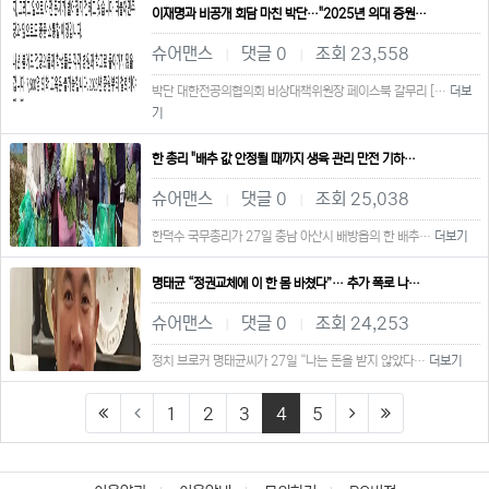
이재명과 비공개 회담 마친 박단…"2025년 의대 증원…
슈어맨스
댓글 0
조회 23,558
|
|
박단 대한전공의협의회 비상대책위원장 페이스북 갈무리 […
더보
기
한 총리 "배추 값 안정될 때까지 생육 관리 만전 기하…
슈어맨스
댓글 0
조회 25,038
|
|
한덕수 국무총리가 27일 충남 아산시 배방읍의 한 배추…
더보기
명태균 “정권교체에 이 한 몸 바쳤다”… 추가 폭로 나…
슈어맨스
댓글 0
조회 24,253
|
|
정치 브로커 명태균씨가 27일 “나는 돈을 받지 않았다…
더보기
(current)
1
2
3
4
5