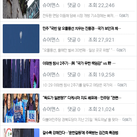
슈어맨스
댓글 0
조회 22,246
|
|
전두환 면담 이듬해 담배 시장 개방 기소장에는 빠져..…
더보기
민주 "국빈 앞 오물풍선 치우는 진풍경…국가 보안과 체…
슈어맨스
댓글 0
조회 27,921
|
|
"오물풍선, 올해만 벌써 30번째…일상 곳곳 위험" "…
더보기
이태원 참사 2주기…與 “국가 무한 책임감” vs 野 …
슈어맨스
댓글 0
조회 19,258
|
|
10·29 이태원 참사 2주기를 앞두고 여당은 국가의 …
더보기
“독도가 일본땅?” 다케시마 지도 배포에…민주당 “관련…
슈어맨스
댓글 0
조회 21,024
|
|
더불어민주당 경북도당이 지난 25일 ‘독도의날’을 맞아…
더보기
갈수록 강해진다…'윤한갈등'에 주목받는 김건희 특검법